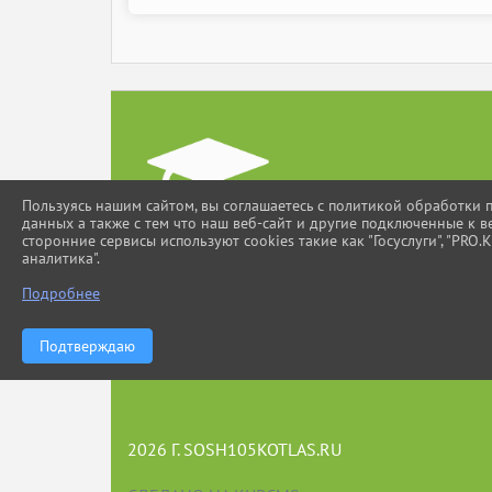
Пользуясь нашим сайтом, вы соглашаетесь с политикой обработки
данных а также с тем что наш веб-сайт и другие подключенные к в
сторонние сервисы используют cookies такие как "Госуслуги", "PRO.К
аналитика".
ПРИ ИСПОЛЬЗОВАНИИ МАТЕРИАЛОВ
Подробнее
САЙТА ССЫЛКА
ОБЯЗАТЕЛЬНА. АВТОМАТИЗИРОВАННОЕ
ИЗВЛЕЧЕНИЕ
Подтверждаю
ИНФОРМАЦИИ САЙТА ЗАПРЕЩЕНО!
2026 Г. SOSH105KOTLAS.RU