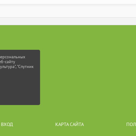
 персональных
еб-сайту
ультура", "Спутник
ВХОД
КАРТА САЙТА
ПОЛ