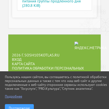
питания группы продленного дня
(280.8 KiB)
2026 Г. SOSH105KOTLAS.RU
ВХОД
КАРТА САЙТА
ПОЛИТИКА ОБРАБОТКИ ПЕРСОНАЛЬНЫХ
ДАННЫХ
Пользуясь нашим сайтом, вы соглашаетесь с политикой обработки
персональных данных а также с тем что наш веб-сайт и другие
СДЕЛАНО НА KUBCMS
подключенные к веб-сайту сторонние сервисы используют cookies
РАЗРАБОТКА И ПОДДЕРЖКА
такие как "Госуслуги", "PRO.Культура", "Спутник аналитика".
Подробнее
Подтверждаю