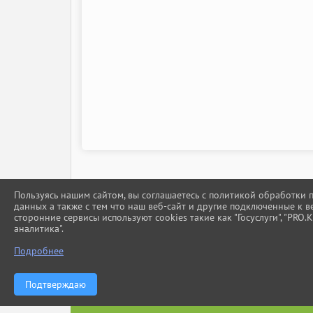
Пользуясь нашим сайтом, вы соглашаетесь с политикой обработки
данных а также с тем что наш веб-сайт и другие подключенные к в
сторонние сервисы используют cookies такие как "Госуслуги", "PRO.К
аналитика".
Подробнее
Подтверждаю