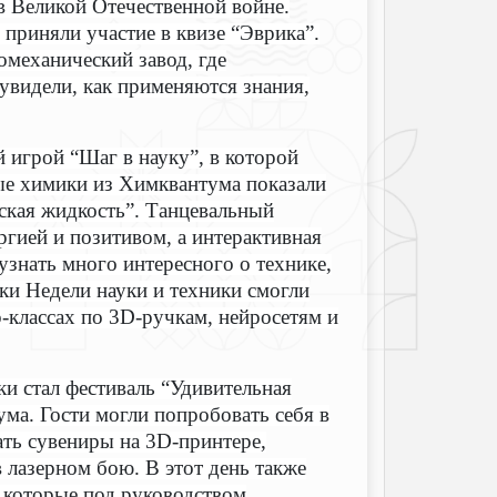
в Великой Отечественной войне.
 приняли участие в квизе “Эврика”.
омеханический завод, где
увидели, как применяются знания,
 игрой “Шаг в науку”, в которой
ые химики из Химквантума показали
ская жидкость”. Танцевальный
ргией и позитивом, а интерактивная
узнать много интересного о технике,
и Недели науки и техники смогли
р-классах по 3D-ручкам, нейросетям и
и стал фестиваль “Удивительная
ма. Гости могли попробовать себя в
ать сувениры на 3D-принтере,
 лазерном бою. В этот день также
 которые под руководством