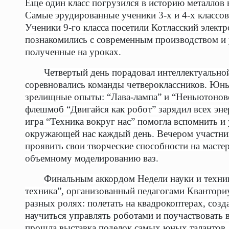
Еще один класс погрузился в историю металлов 
Самые эрудированные ученики 3-х и 4-х классов
Ученики 9-го класса посетили Котласский электр
познакомились с современным производством и 
полученные на уроках.
Четвертый день порадовал интеллектуальной
соревновались команды четвероклассников. Юн
зрелищные опыты: “Лава-лампа” и “Неньютонов
флешмоб “Двигайся как робот” зарядил всех эне
игра “Техника вокруг нас” помогла вспомнить и 
окружающей нас каждый день. Вечером участник
проявить свои творческие способности на масте
объемному моделированию ваз.
Финальным аккордом Недели науки и техник
техника”, организованный педагогами Кванториу
разных ролях: полетать на квадрокоптерах, созд
научиться управлять роботами и поучаствовать в
прошла выставка поделок самых юных талантов,