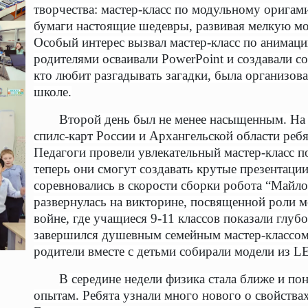
творчества: мастер-класс по модульному оригами
бумаги настоящие шедевры, развивая мелкую мо
Особый интерес вызвал мастер-класс по анимации
родителями осваивали PowerPoint и создавали с
кто любит разгадывать загадки, была организов
школе.
Второй день был не менее насыщенным. На
спилс-карт России и Архангельской области ребя
Педагоги провели увлекательный мастер-класс по
теперь они смогут создавать крутые презентаци
соревновались в скорости сборки робота “Майло
развернулась на викторине, посвященной роли м
войне, где учащиеся 9-11 классов показали глуб
завершился душевным семейным мастер-классом 
родители вместе с детьми собирали модели из 
В середине недели физика стала ближе и по
опытам. Ребята узнали много нового о свойства