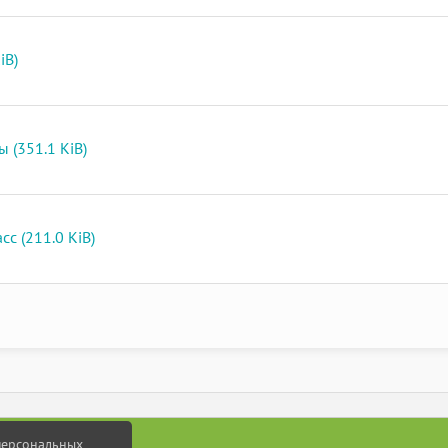
iB)
 (351.1 KiB)
с (211.0 KiB)
 персональных