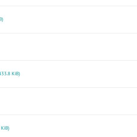
B)
33.8 KiB)
 KiB)