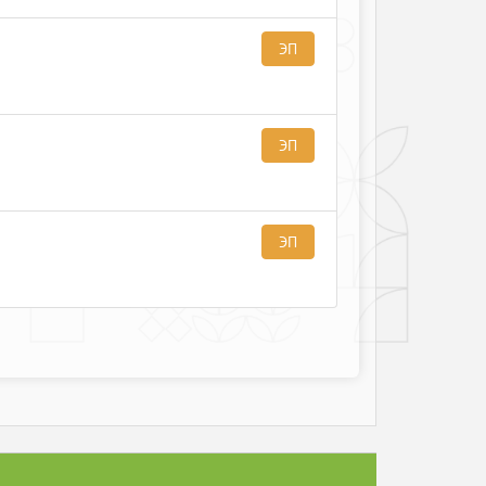
ЭП
ЭП
ЭП