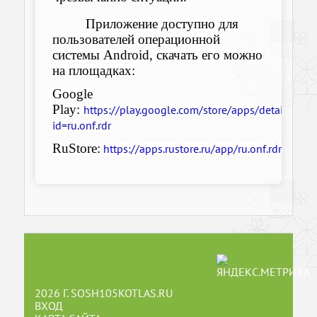
Приложение доступно для
пользователей операционной
системы Android, скачать его можно
на площадках:
Google
Play
:
https://play.google.com/store/apps/details?
id=ru.onf.rdr
RuStore:
.
https://apps.rustore.ru/app/ru.onf.rdr
2026 Г. SOSH105KOTLAS.RU
ВХОД