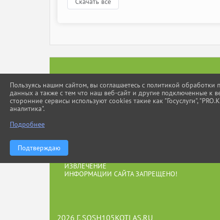
Скачать все
Пользуясь нашим сайтом, вы соглашаетесь с политикой обработки
данных а также с тем что наш веб-сайт и другие подключенные к в
сторонние сервисы используют cookies такие как "Госуслуги", "PRO.К
аналитика".
Подробнее
ПРИ ИСПОЛЬЗОВАНИИ МАТЕРИАЛОВ
Подтверждаю
САЙТА ССЫЛКА
ОБЯЗАТЕЛЬНА. АВТОМАТИЗИРОВАННОЕ
ИЗВЛЕЧЕНИЕ
ИНФОРМАЦИИ САЙТА ЗАПРЕЩЕНО!
2026 Г. SOSH105KOTLAS.RU