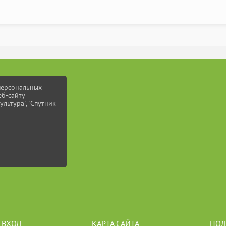
 персональных
еб-сайту
ультура", "Спутник
ВХОД
КАРТА САЙТА
ПОЛ